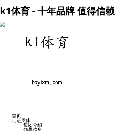
k1体育 - 十年品牌 值得信赖
首页
走进奥体
集团介绍
领导信息