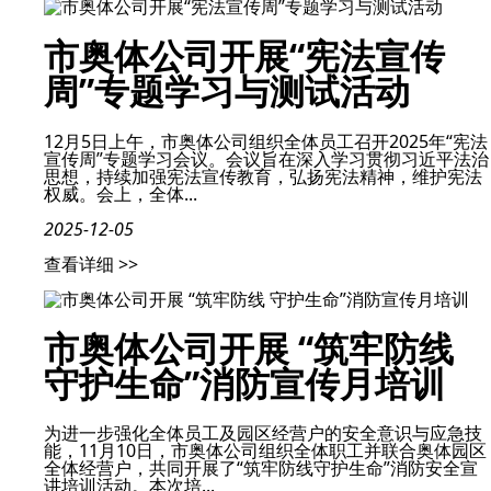
市奥体公司开展“宪法宣传
周”专题学习与测试活动
12月5日上午，市奥体公司组织全体员工召开2025年“宪法
宣传周”专题学习会议。会议旨在深入学习贯彻习近平法治
思想，持续加强宪法宣传教育，弘扬宪法精神，维护宪法
权威。会上，全体...
2025-12-05
查看详细 >>
市奥体公司开展 “筑牢防线
守护生命”消防宣传月培训
为进一步强化全体员工及园区经营户的安全意识与应急技
能，11月10日，市奥体公司组织全体职工并联合奥体园区
全体经营户，共同开展了“筑牢防线守护生命”消防安全宣
讲培训活动。本次培...