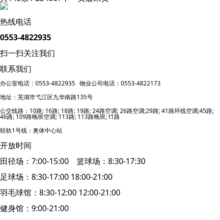
热线电话
0553-4822935
扫一扫关注我们
联系我们
办公室电话：0553-4822935 物业公司电话：0553-4822173
地址：芜湖市弋江区九华南路135号
公交线路：10路; 16路; 18路; 19路; 24路空调; 26路空调;29路; 41路环线空调;45路;
46路; 109路晚班空调; 113路; 113路晚班; t1路
轻轨1号线：奥体中心站
开放时间
田径场：7:00-15:00 篮球场：8:30-17:30
足球场：8:30-17:00 18:00-21:00
羽毛球馆：8:30-12:00 12:00-21:00
健身馆：9:00-21:00