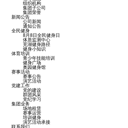
组织机构
集团子公司
集团荣誉
新闻公告
公司新闻
通知公告
全民健身
8月8日全民健身日
体质监测中心
芜湖健身路径
健身小知识
体育培训
青少年技能培训
健身广场
奥园健身馆
赛事活动
赛事公告
演艺活动
党建工作
党的建设
群团风采
党纪学习
集团业务
场地租赁
赛事运营
培训健身
演艺活动承接
联系我们