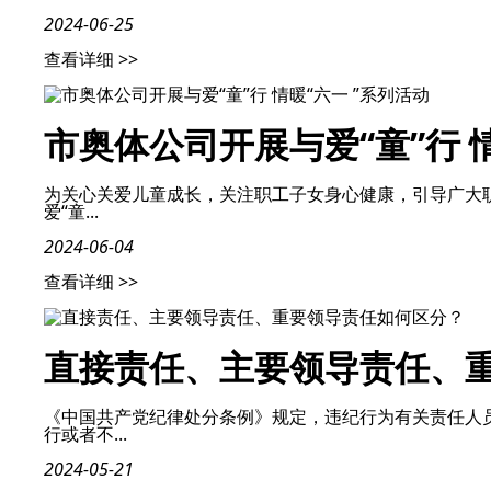
2024-06-25
查看详细 >>
市奥体公司开展与爱“童”行 情
为关心关爱儿童成长，关注职工子女身心健康，引导广大职工
爱“童...
2024-06-04
查看详细 >>
直接责任、主要领导责任
《中国共产党纪律处分条例》规定，违纪行为有关责任人员可
行或者不...
2024-05-21