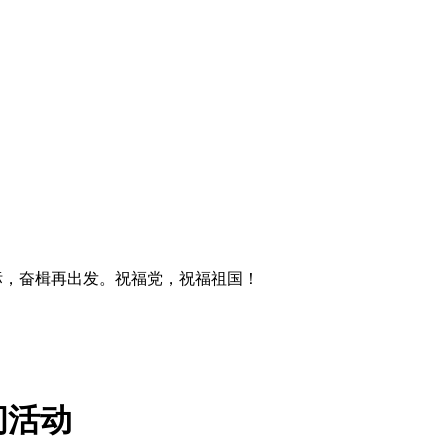
，奋楫再出发。祝福党，祝福祖国！
问活动