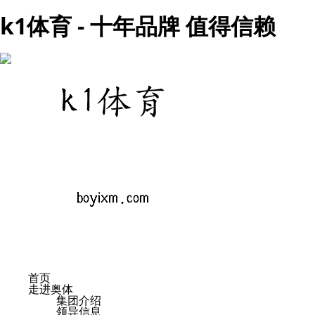
k1体育 - 十年品牌 值得信赖
首页
走进奥体
集团介绍
领导信息