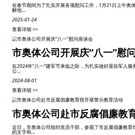
在春节期间为了扎实开展各项慰问工作，1月21日上午奥体
解他...
2025-01-24
查看详细 >>
市奥体公司开展庆“八一”慰
在2024年“八一”建军节来临之际，为扎实做好退役军人服务工
公...
2024-08-01
查看详细 >>
市奥体公司赴市反腐倡廉教
近日，市奥体公司组织党员干部，参观了市反腐倡廉教育馆。
的文字和...