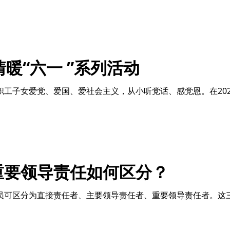
暖“六一 ”系列活动
子女爱党、爱国、爱社会主义，从小听党话、感党恩。在
、重要领导责任如何区分？
区分为直接责任者、主要领导责任者、重要领导责任者。这