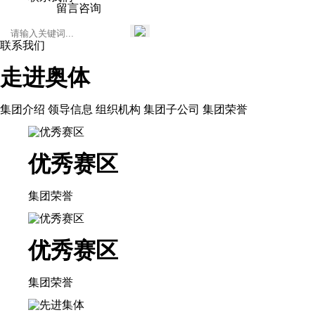
留言咨询
联系我们
走进奥体
集团介绍
领导信息
组织机构
集团子公司
集团荣誉
优秀赛区
集团荣誉
优秀赛区
集团荣誉