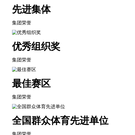
先进集体
集团荣誉
优秀组织奖
集团荣誉
最佳赛区
集团荣誉
全国群众体育先进单位
集团荣誉