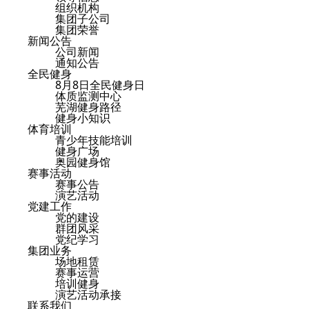
组织机构
集团子公司
集团荣誉
新闻公告
公司新闻
通知公告
全民健身
8月8日全民健身日
体质监测中心
芜湖健身路径
健身小知识
体育培训
青少年技能培训
健身广场
奥园健身馆
赛事活动
赛事公告
演艺活动
党建工作
党的建设
群团风采
党纪学习
集团业务
场地租赁
赛事运营
培训健身
演艺活动承接
联系我们