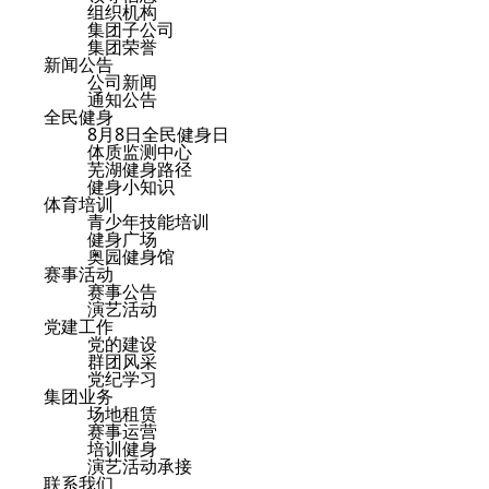
组织机构
集团子公司
集团荣誉
新闻公告
公司新闻
通知公告
全民健身
8月8日全民健身日
体质监测中心
芜湖健身路径
健身小知识
体育培训
青少年技能培训
健身广场
奥园健身馆
赛事活动
赛事公告
演艺活动
党建工作
党的建设
群团风采
党纪学习
集团业务
场地租赁
赛事运营
培训健身
演艺活动承接
联系我们