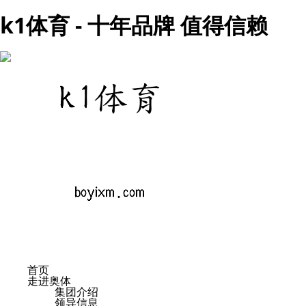
k1体育 - 十年品牌 值得信赖
首页
走进奥体
集团介绍
领导信息