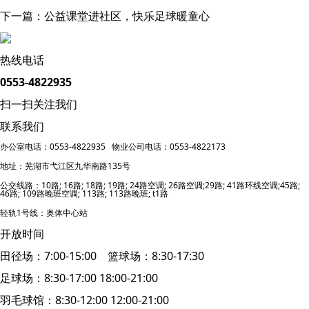
下一篇：公益课堂进社区，快乐足球暖童心
热线电话
0553-4822935
扫一扫关注我们
联系我们
办公室电话：0553-4822935 物业公司电话：0553-4822173
地址：芜湖市弋江区九华南路135号
公交线路：10路; 16路; 18路; 19路; 24路空调; 26路空调;29路; 41路环线空调;45路;
46路; 109路晚班空调; 113路; 113路晚班; t1路
轻轨1号线：奥体中心站
开放时间
田径场：7:00-15:00 篮球场：8:30-17:30
足球场：8:30-17:00 18:00-21:00
羽毛球馆：8:30-12:00 12:00-21:00