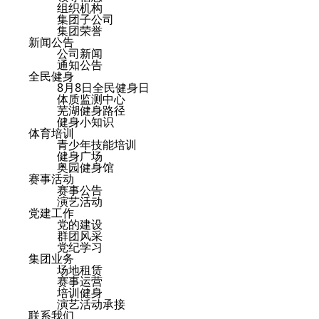
组织机构
集团子公司
集团荣誉
新闻公告
公司新闻
通知公告
全民健身
8月8日全民健身日
体质监测中心
芜湖健身路径
健身小知识
体育培训
青少年技能培训
健身广场
奥园健身馆
赛事活动
赛事公告
演艺活动
党建工作
党的建设
群团风采
党纪学习
集团业务
场地租赁
赛事运营
培训健身
演艺活动承接
联系我们